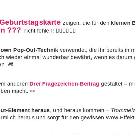
Geburtstagskarte
zeigen, die für den
kleinen 
en ???
nicht fehlen! 🕵️‍♂️🕵️‍♀️🕵️‍♂️
Down Pop‑Out‑Technik
verwendet, die ihr bereits in 
ich wieder einmal wunderbar bewährt, wenn es darum g
en. 🎁
inem anderen
Drei Fragezeichen‑Beitrag
gestaltet – m
eben macht. 👀
Out‑Element heraus
, und heraus kommen –
Trommelwi
förmlich heraus und sorgt für den gewissen Wow‑Effek